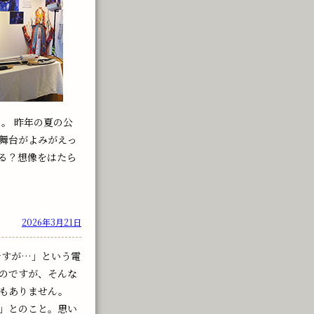
。 昨年の夏の公
舞台がよみがえっ
る？想像をはたら
2026年3月21日
ですが…」という電
のですが、そんな
もありません。
」とのこと。思い