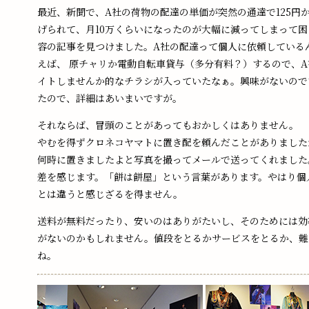
最近、新聞で、A社の荷物の配達の単価が突然の通達で125円か
げられて、月10万くらいになったのが大幅に減ってしまって
容の記事を見つけました。A社の配達って個人に依頼している
えば、 原チャリか電動自転車貸与（多分有料？）するので、A
イトしませんか的なチラシが入っていたなぁ。興味がないので
たので、詳細はあいまいですが。
それならば、冒頭のことがあってもおかしくはありません。
やむを得ずクロネコヤマトに置き配を頼んだことがありました
何時に置きましたよと写真を撮ってメールで送ってくれました
差を感じます。「餅は餅屋」という言葉があります。やはり個
とは違うと感じざるを得ません。
送料が無料だったり、安いのはありがたいし、そのためには効
がないのかもしれません。値段をとるかサービスをとるか、難
ね。