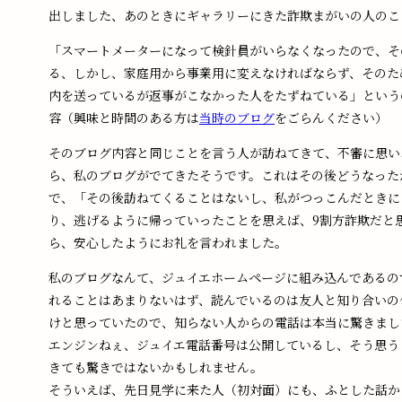
出しました、あのときにギャラリーにきた詐欺まがいの人のこ
「スマートメーターになって検針員がいらなくなったので、そ
る、しかし、家庭用から事業用に変えなければならず、そのた
内を送っているが返事がこなかった人をたずねている」という
容（興味と時間のある方は
当時のブログ
をごらんください）
そのブログ内容と同じことを言う人が訪ねてきて、不審に思い
ら、私のブログがでてきたそうです。これはその後どうなった
で、「その後訪ねてくることはないし、私がつっこんだときに
り、逃げるように帰っていったことを思えば、9割方詐欺だと
ら、安心したようにお礼を言われました。
私のブログなんて、ジュイエホームページに組み込んであるの
れることはあまりないはず、読んでいるのは友人と知り合いの
けと思っていたので、知らない人からの電話は本当に驚きまし
エンジンねぇ、ジュイエ電話番号は公開しているし、そう思う
きても驚きではないかもしれません。
そういえば、先日見学に来た人（初対面）にも、ふとした話か