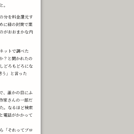
と。
の分を料金還元す
めに緑の封筒で案
のがおおまかな内
ネットで調べた
か？と聞かれたの
しどろもどろにな
思う」と言った
で、誰かの目にふ
作家さんの一部だ
た。なるほど検索
と電話がかかって
ら「それってブロ