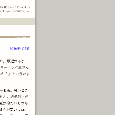
let 1F, 3-41-10 Koenji-kita
u, Tokyo, 166-0002 Japon
le monologue
2026年4月5日
た。最近はあまり
クリーニング屋さん
んか？」というたま
かお茶。暑いとき
せん。必然的にポ
夏は冷たいものも
ほうが安いよね。