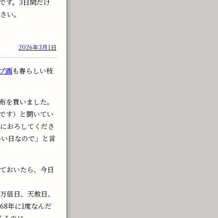
です。3日間だけ
ださい。
2026年3月1日
プ画
も春らしい枝
布を買いました。
です）と聞いてい
日におろしてくださ
いい日なので」と言
っておいたら、今日
粒万倍日、天赦日、
68年に1度なんだ