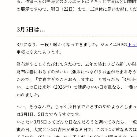
る、作家三人の等身大のシルエットはドキッとするほど印象的
の展示ですので、明日（22日）まで。三連休に是非お越しく
3月5日は...
3月になり、一段と暖かくなってきました。ジュイエHPの
トッ
垂桜に変えてあります。
財布がすこしくたびれてきたので、去年の終わりごろ新しい財
財布は春におろすのがいい（張るにつながりお金がたまるそう
たので、「立春すぎたころおろしますね」と言ったら「3月5
い。この日は来年（2026年）で縁起のいい日が重なる、一番
われました。
へー、そうなんだ。じゃ3月5日までおろすのやめようとしま
は3月1日、5日までもうすぐです。
いったい3月5日ってどんな日なんだろうと調べてみたら、一
寅の日、大安と4つの吉日が重なる日で、この4つが重なるのは