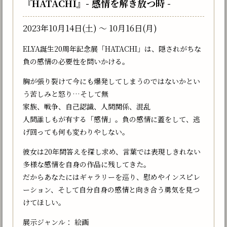
『HATACHI』- 感情を解き放つ時 -
2023年10月14日(土) 〜 10月16日(月)
ELYA誕生20周年記念展「HATACHI」は、隠されがちな
負の感情の必要性を問いかける。
胸が張り裂けて今にも爆発してしまうのではないかとい
う苦しみと怒り…そして無
家族、戦争、自己認識、人間関係、混乱
人間誰しもが有する「感情」。負の感情に蓋をして、逃
げ回っても何も変わりやしない。
彼女は20年間答えを探し求め、言葉では表現しきれない
多様な感情を自身の作品に残してきた。
だからあなたにはギャラリーを巡り、慰めやインスピレ
ーション、そして自分自身の感情と向き合う勇気を見つ
けてほしい。
展示ジャンル： 絵画