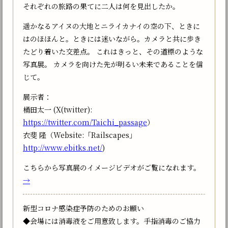
それぞれの旅路の果てに二人は何を見出したか。
遥かなるアイヌの大地とニライカナイの空の下、ときに
はのほほんと。ときには迷いながら。カメラと共に歩き
たどり着いた交差点。 これはきっと、その道標のような
写真展。 カメラを向けた先が明るい未来であることを信
じて。
展示者：
桶田太一 (X(twitter):
https://twitter.com/Taichi_passage
）
衣斐 隆（Website:「Railscapes」
http://www.ebitks.net/
)
こちらから写真展のイメージビデオがご覧になれます。
→
新型コロナ感染症予防のためのお願い
◆会場には消毒液をご用意致します。手指消毒のご協力