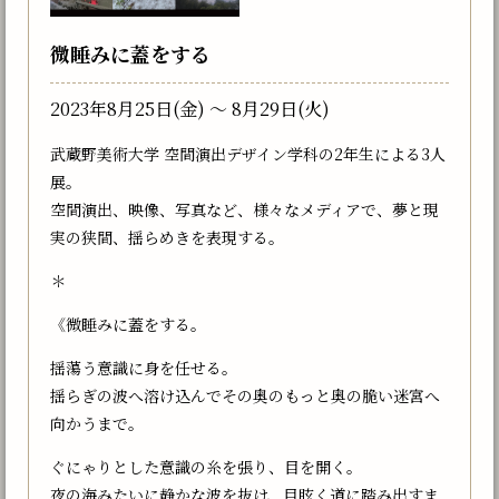
微睡みに蓋をする
2023年8月25日(金) 〜 8月29日(火)
武蔵野美術大学 空間演出デザイン学科の2年生による3人
展。
空間演出、映像、写真など、様々なメディアで、夢と現
実の狭間、揺らめきを表現する。
＊
《微睡みに蓋をする。
揺蕩う意識に身を任せる。
揺らぎの波へ溶け込んでその奥のもっと奥の脆い迷宮へ
向かうまで。
ぐにゃりとした意識の糸を張り、目を開く。
夜の海みたいに静かな波を抜け、目眩く道に踏み出すま