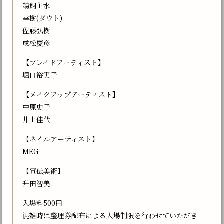
鵜飼主水
幸樹(ダウト)
佐藤弘樹
成松慶彦
【ブレイドアーティスト】
堀口裕実子
【メイクアップアーティスト】
中原史子
井上佳代
【ネイルアーティスト】
MEG
【宣伝美術】
升田智美
入場料500円
混雑時は整理券配布による入場制限を行わせていただき